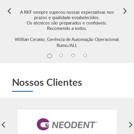
ia,
A RKF sempre superou nossas expectativas nos
gia
prazos e qualidade estabelecidos.
tiva
Os técnicos são preparados e confiáveis.
Recomendo a todos.
qu
Willian Ceratto, Gerência de Automação Operacional,
utura,
Fer
Rumo/ALL
Nossos Clientes