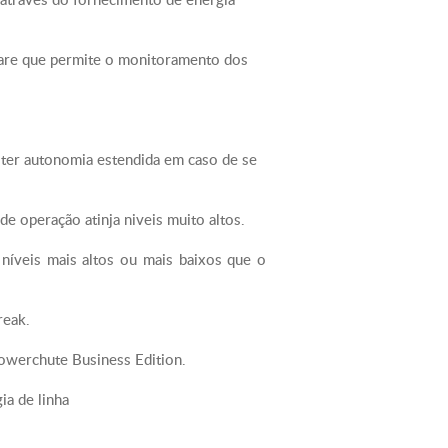
po de operação
: Bateria selada Chumbo-Acido livre
ware que permite o monitoramento dos
: a prova de vasamento
a típico - 6hora(s)
da das baterias (anos) - 1 - 2
RBC™ - 4
 ter autonomia estendida em caso de se
sível - 1
uncionamento da Bateria - 77.0 %
 surtos e filtragem
e operação atinja niveis muito altos.
 de picos de tensão de energia -
níveis mais altos ou mais baixos que o
mas de altura - 234mm , 23.4cm
reak.
mas de largura - 205mm , 20.5cm
owerchute Business Edition.
imas de profundidade - 480mm
ia de linha
26.5kg
porte - 27.2kg