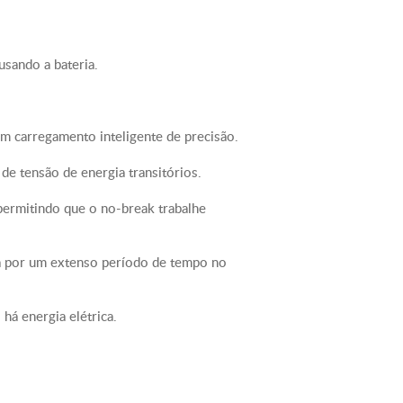
te - 282mm , 28.2cm
ote - 254mm , 25.4cm
o pacote - 559mm , 55.9cm
usando a bateria.
 operação - 0 - 40 °C
va de Operação - 0 - 90 %
 um carregamento inteligente de precisão.
 1 metro da superfície da unidade -
 de tensão de energia transitórios.
ica online - 443.0BTU/hr
ção - IP 20
permitindo que o no-break trabalhe
ga por um extenso período de tempo no
há energia elétrica.