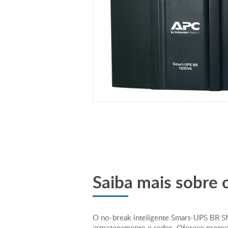
Saiba mais sobre 
O no-break inteligente Smart-UPS BR S
armazenamento e redes. Oferece proteçã