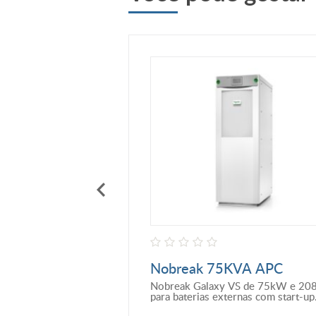
0KW SCHNEIDER
Nobreak 75KVA APC
ara Baterias
GALAXY VS
IDER GALAXY VS de
Nobreak Galaxy VS de 75kW e 20
0V, 480V, 2 a 5
para baterias externas com start-up
s de baterias modulares
5x8.