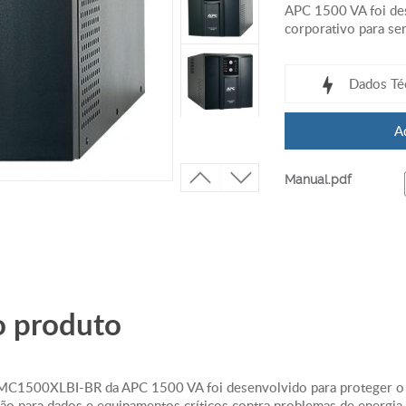
APC 1500 VA foi de
corporativo para se
Dados Té
A
Saída
Capacidade de 
Manual.pdf
/ 1.5 kVA
Potência Máxima
KWatts / 1.5 k
Tensão nominal 
Topologia - Line
Tipo de forma 
o produto
Entrada
Tensão nominal 
Frequência de 
Tipo de Conexã
MC1500XLBI-BR da APC 1500 VA foi desenvolvido para proteger o a
o para dados e equipamentos críticos contra problemas de energia 
Comprimento do