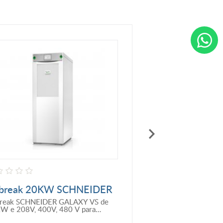
break 20KW SCHNEIDER
Nobreak 15KVA (
S para Baterias
SCHNEIDER EAS
reak SCHNEIDER GALAXY VS de
Nobreak 15KVA (3:3)
ernas
(9)
kW e 208V, 400V, 480 V para
EASY UPS 3S C/ BAT
rias externas, startup 5x8
(9 MINUTOS DE AUT