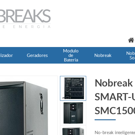
Modulo
Nob
lizador
Geradores
de
Nobreak
So
C SMART-UPS BR Bivolt SMC1500XLBI-BR
Bateria
Nobreak
SMART-U
SMC150
No-break intelige