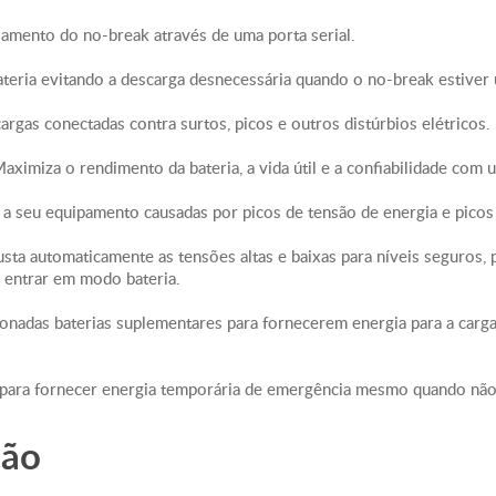
Altura do paco
iamento do no-break através de uma porta serial.
Largura do pac
Profundidade d
bateria evitando a descarga desnecessária quando o no-break estiver 
Ambiental
Temperatura de
rgas conectadas contra surtos, picos e outros distúrbios elétricos.
Umidade Relati
aximiza o rendimento da bateria, a vida útil e a confiabilidade com
Ruído audível a
50.0dBA
es a seu equipamento causadas por picos de tensão de energia e picos
Dissipação térm
Classe de Prote
ta automaticamente as tensões altas e baixas para níveis seguros, 
 entrar em modo bateria.
onadas baterias suplementares para fornecerem energia para a car
ak para fornecer energia temporária de emergência mesmo quando não 
ção