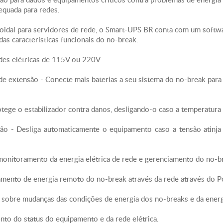
dequada para redes.
Baterias & Tem
Tipo de bateria
oidal para servidores de rede, o Smart-UPS BR conta com um soft
de manutenção 
as características funcionais do no-break.
Tempo de recarg
edes elétricas de 115V ou 220V
Vida útil espera
Quantidade de 
e extensão - Conecte mais baterias a seu sistema do no-break para
Autonomia expan
Eficiência no F
Proteção contra
ege o estabilizador contra danos, desligando-o caso a temperatura d
Regime nominal
ão - Desliga automaticamente o equipamento caso a tensão atinja 
555JJoules
Físico
Dimensões máxi
 monitoramento da energia elétrica de rede e gerenciamento do no-b
Dimensões máxi
mento de energia remoto do no-break através da rede através do P
Dimensões máx
, 48.0cm
 sobre mudanças das condições de energia dos no-breaks e da energ
Peso Líquido - 
Peso para Trans
nto do status do equipamento e da rede elétrica.