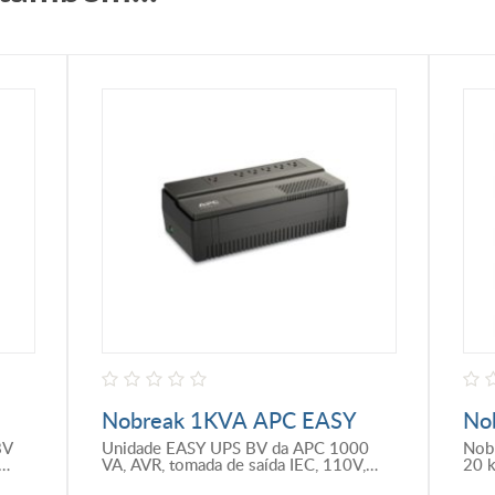
Nobreak 1KVA APC EASY
No
UPS BV
GALAXY V
8V
Unidade EASY UPS BV da APC 1000
Nob
Ext
VA, AVR, tomada de saída IEC, 110V,
20 
230V.
bate