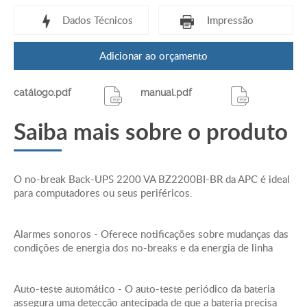
Dados Técnicos
Impressão
Adicionar ao orçamento
Saída
Capacidade de energia de saída - 1.36 KWatts / 2.2
catálogo.pdf
manual.pdf
kVA
Potência Máxima Configurável (Watts) - 1.36 KWatts
Saiba mais sobre o produto
/ 2.2 kVA
Tensão nominal de saída - 115V
Topologia - Line interactive
O no-break Back-UPS 2200 VA BZ2200BI-BR da APC é ideal
Tipo de forma de onda - Senoidal aproximada
para computadores ou seus periféricos.
Entrada
Tensão nominal de entrada - 115V , 220V
Frequência de entrada - 60 Hz
Alarmes sonoros - Oferece notificações sobre mudanças das
Tipo de Conexão de Entrada - NBR 14136
condições de energia dos no-breaks e da energia de linha
Comprimento do Cabo - 1,52metros
Intervalo de tensão de entrada ajustável para as
Auto-teste automático - O auto-teste periódico da bateria
principais operações - 90 - 140 / 180 - 250V
assegura uma detecção antecipada de que a bateria precisa