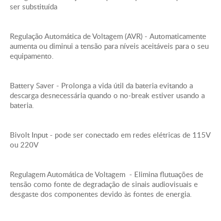
Número de Cabos de Alimentação - 1
ser substituída
Corrente Máxima de Entrada - 19.0A
Baterias & Tempo de operação
Regulação Automática de Voltagem (AVR) - Automaticamente
Tipo de bateria: Bateria selada Chumbo-Acido livre
aumenta ou diminui a tensão para níveis aceitáveis para o seu
de manutenção : a prova de vasamento
equipamento.
Tempo de recarga típico - 10hora(s)
Baterias sobressalentes -
Battery Saver - Prolonga a vida útil da bateria evitando a
24008
Vida útil esperada das
descarga desnecessária quando o no-break estiver usando a
baterias (anos) - 1 - 2
bateria.
Quantidade de RBC™ - 4
Opções de autonomia estendida para -
APC-Back-UPS-
Autonomia -
Bivolt Input - pode ser conectado em redes elétricas de 115V
ou 220V
2200VA-115V-220V
Comunicação &
Ver Quadro de
Gerenciamento
autonomia
Alarme sonoro - Soar alarme quando na bateria :
Regulagem Automática de Voltagem - Elimina flutuações de
Alarme distinto de pouca bateria
tensão como fonte de degradação de sinais audiovisuais e
Proteção contra surtos e filtragem
desgaste dos componentes devido às fontes de energia.
Regime nominal de picos de tensão de energia -
185Joules