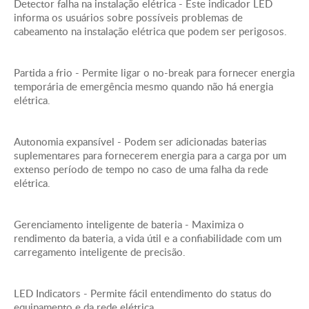
Detector falha na instalação elétrica - Este indicador LED
Físico
informa os usuários sobre possíveis problemas de
Dimensões máximas de altura - 253mm , 25.3cm
cabeamento na instalação elétrica que podem ser perigosos.
Dimensões máximas de largura - 180mm , 18.0cm
Dimensões máximas de profundidade - 496mm
Partida a frio - Permite ligar o no-break para fornecer energia
, 49.6cm
temporária de emergência mesmo quando não há energia
Peso Líquido - 29.0kg
elétrica.
Peso para Transporte - 30.0kg
Altura do pacote - 262mm , 26.2cm
Autonomia expansível - Podem ser adicionadas baterias
Largura do pacote - 206mm , 20.6cm
suplementares para fornecerem energia para a carga por um
Profundidade do pacote - 549mm , 54.9cm
extenso período de tempo no caso de uma falha da rede
Cor - Black
elétrica.
Unidades de superembalagem - 1.0
Peso de superembalagem - 27.3
Gerenciamento inteligente de bateria - Maximiza o
Ambiental
rendimento da bateria, a vida útil e a confiabilidade com um
Temperatura de operação - 0 - 40 °C
carregamento inteligente de precisão.
Umidade Relativa de Operação - 0 - 90 %
Elevação de Operação - 0-2952,6metros
Temperatura de Armazenamento - 15 - 45 °C
LED Indicators - Permite fácil entendimento do status do
equipamento e da rede elétrica.
Umidade Relativa de Armazenamento - 0 - 90 %