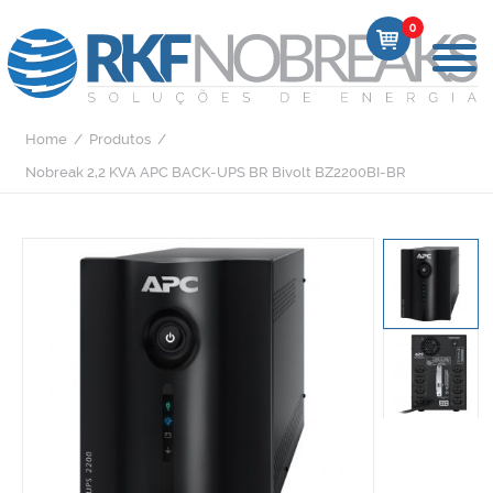
0
Home
/
Produtos
/
Nobreak 2,2 KVA APC BACK-UPS BR Bivolt BZ2200BI-BR