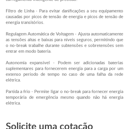
Filtro de Linha - Para evitar danificações a seu equipamento
Ver Quadro de
Autonomia -
causadas por picos de tensão de energia e picos de tensão de
autonomia
energia transitórios.
Comunicação & Gerenciamento
Regulagem Automática de Voltagem - Ajusta automaticamente
as tensões altas e baixas para níveis seguros, permitindo que
Painel de controle - Display de LED com barra
o no-break trabalhe durante subtensões e sobretensões sem
gráfica para carga e bateria e indicadores de On line
entrar em modo bateria.
: Troca de bateria : e Sobre Carga
Autonomia expansível - Podem ser adicionadas baterias
Alarme sonoro - Soar alarme quando na bateria :
suplementares para fornecerem energia para a carga por um
extenso período de tempo no caso de uma falha da rede
Alarme distinto de pouca bateria : tom de alarme
elétrica.
continuamente sobre carregado
Partida a frio - Permite ligar o no-break para fornecer energia
Proteção contra surtos e filtragem
temporária de emergência mesmo quando não há energia
elétrica.
Regime nominal de picos de tensão de energia
- 445Joules
Solicite uma cotação