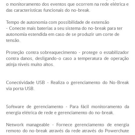
Tipo de forma de onda - Onda senoidal
o monitoramento dos eventos que ocorrem na rede elétrica e
das características funcionais do no-break.
Entrada
Tempo de autonomia com possibilidade de extensão
- Conecte mais baterias a seu sistema do no-break para ter
Tensão nominal de entrada - 220V
autonomia estendida em caso de se produzir um corte de
tensão.
Frequência de entrada - 60 Hz
Proteção contra sobreaquecimento - protege o estabilizador
contra danos, desligando-o caso a temperatura de operação
Tipo de Conexão de Entrada - NBR 14136
atinja niveis muito altos.
Comprimento do Cabo - 1,52metros
Conectividade USB - Realiza o gerenciamento do No-Break
Intervalo de tensão de entrada ajustável para as
via porta USB.
principais operações - 180 - 260V
Software de gerenciamento - Para fácil monitoramento da
Número de Cabos de Alimentação - 1
energia elétrica de rede e gerenciamento do no-break.
Eficiência em carga total - 92.0 %
Network manageable - Fornece gerenciamento de energia
remoto do no-break através da rede através do Powerchute