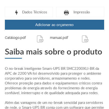
Dados Técnicos
Impressão
Adicionar ao orçamento
Saída
Catálogo.pdf
manual.pdf
Capacidade de energia de saída - 2.2 KWatts / 2.2
kVA
Saiba mais sobre o produto
Potência Máxima Configurável (Watts) - 2.2 KWatts
/ 2.2 kVA
O no-break inteligente Smart-UPS BR SMC2200XLI-BR da
APC de 2200 VA foi desenvolvido para proteger o ambiente
Tensão nominal de saída - 220V
corporativo para servidores, armazenamento e redes.
Oferece proteção para dados e equipamentos críticos contra
Eficiência em carga total - 92.0 %
problemas de energia através do fornecimento de energia
confiável, ininterrupto e de qualidade adequada para redes.
Topologia - Line interactive
Além das vantagens de um no-break senoidal para servidores
de rede, o Smart-UPS BR conta com um software que permite