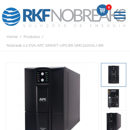
0
Home
/
Produtos
/
Nobreak 2,2 KVA APC SMART-UPS BR SMC2200XLI-BR