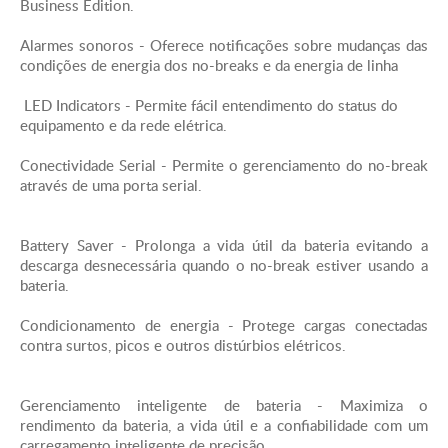
Business Edition.
Corrente Máxima de Entrada - 19.0A
Alarmes sonoros - Oferece notificações sobre mudanças das
Baterias & Tempo de operação
condições de energia dos no-breaks e da energia de linha
LED Indicators - Permite fácil entendimento do status do
Tipo de bateria: Bateria selada Chumbo-Acido livre
equipamento e da rede elétrica.
de manutenção : a prova de vasamento
Conectividade Serial - Permite o gerenciamento do no-break
Tempo de recarga típico - 6hora(s)
através de uma porta serial.
Vida útil esperada das baterias (anos) - 1 - 2
Battery Saver - Prolonga a vida útil da bateria evitando a
descarga desnecessária quando o no-break estiver usando a
Quantidade de RBC™ - 2
bateria.
Autonomia expansível - 1
Condicionamento de energia - Protege cargas conectadas
contra surtos, picos e outros distúrbios elétricos.
Opções de autonomia estendida para -
APC-SMART-UPS-
Gerenciamento inteligente de bateria - Maximiza o
BR-2200-VA-220-V-
Eficiência no
rendimento da bateria, a vida útil e a confiabilidade com um
BRASIL
Funcionamento da Bateria - 78.0 %
carregamento inteligente de precisão.