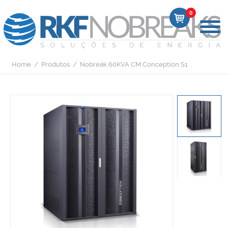
0
Home
/
Produtos
/
Nobreak 60KVA CM Conception S1