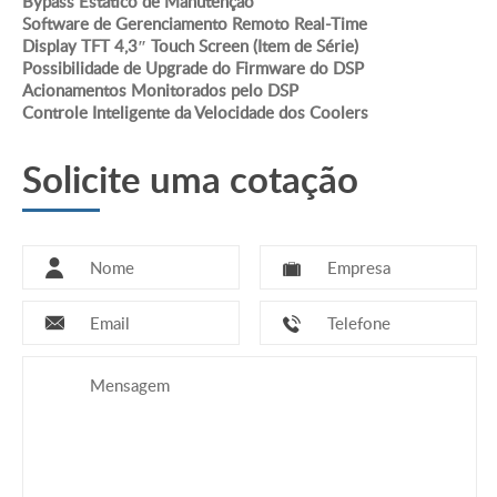
Bypass Estático de Manutenção
Fator de Potência: • 0,8 • 0,9*
Software de Gerenciamento Remoto Real-Time
Forma de Onda: senoidal
Display TFT 4,3″ Touch Screen (Item de Série)
Distorção Harmônica THD: inferior a 1%, total
Possibilidade de Upgrade do Firmware do DSP
Fator de Crista: 3:1
Acionamentos Monitorados pelo DSP
Controle Inteligente da Velocidade dos Coolers
Capacidade de Sobrecarga: 125% durante25s
Rendimento: 94%
Solicite uma cotação
Transformador Isolador
Medições
True RMS
Potência de Saída em kVA
Potência de Saída em kW
Fator de Potência de Saída
Tensão de Saída
Corrente de Saída
Frequência de Saída
Tensão de Bateria
Corrente de Bateria
Fator de Potência de Entrada
Tensão de Entrada