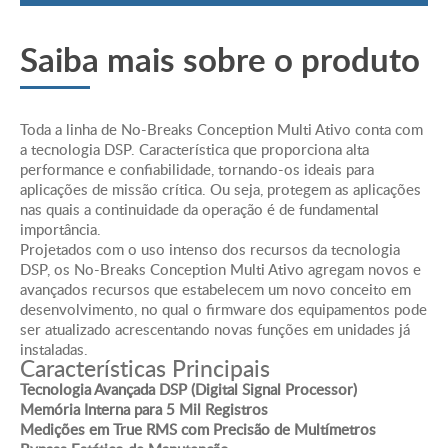
Tecnologia n On Line - Dupla ConversãoTecnologia n
Saiba mais sobre o produto
On Line - Dupla Conversão
Entrada
Tensão: • Trifásica: 208 / 220 / 380 / 400 / 440V
Variação Admissível: •± 15% da tensão nominal
Toda a linha de No-Breaks Conception Multi Ativo conta com
Frequência: 50 ou 60 Hz
a tecnologia DSP. Característica que proporciona alta
Variação de Frequência Admissível: ± 5%
performance e confiabilidade, tornando-os ideais para
aplicações de missão crítica. Ou seja, protegem as aplicações
Configuração: • Trifásica: 3F + N + T
nas quais a continuidade da operação é de fundamental
Fator de Potência: • 0,8 • 0,99*
importância.
Saída Tensão: • Trifásica: 208 / 220 / 380 / 400 /
Projetados com o uso intenso dos recursos da tecnologia
440V
DSP, os No-Breaks Conception Multi Ativo agregam novos e
Potências Disponíveis: •
avançados recursos que estabelecem um novo conceito em
desenvolvimento, no qual o firmware dos equipamentos pode
5/10/15/20/30/40/60/80/100/120/160/200/300
ser atualizado acrescentando novas funções em unidades já
kVA
instaladas.
Regulação Estática: ± 1% nominal
Características Principais
Frequência: 50 ou 60 Hz
Tecnologia Avançada DSP (Digital Signal Processor)
Variação de Frequência: • ± 0,05% em modo bateria
Memória Interna para 5 Mil Registros
Medições em True RMS com Precisão de Multímetros
Configuração: • Trifásica: 3F +N + T